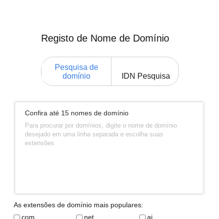
Registo de Nome de Domínio
Pesquisa de
domínio
IDN Pesquisa
Confira até 15 nomes de domínio
Para procurar por domínios, digite o nome de domínio
desejado em uma linha separada e escolha suas
extensões
As extensões de domínio mais populares:
com
net
ai